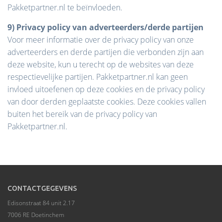
Pakketpartner.nl te beïnvloeden.
9) Privacy policy van adverteerders/derde partijen
Voor meer informatie over de privacy policy van onze
adverteerders en derde partijen die verbonden zijn aan
deze website, kun u terecht op de websites van deze
respectievelijke partijen. Pakketpartner.nl kan geen
invloed uitoefenen op deze cookies en de privacy policy
van door derden geplaatste cookies. Deze cookies vallen
buiten het bereik van de privacy policy van
Pakketpartner.nl.
CONTACTGEGEVENS
Edisonstraat 84 unit 2.17
7006 RE Doetinchem