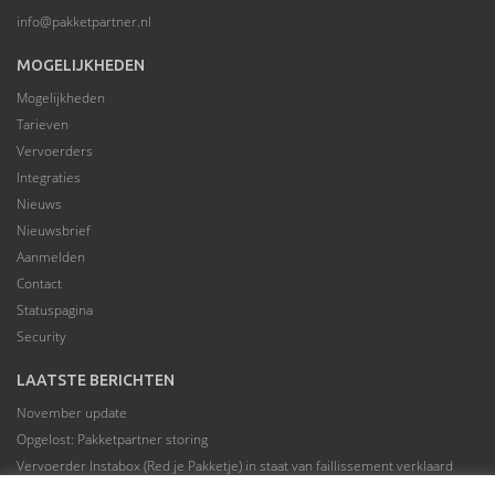
info@pakketpartner.nl
MOGELIJKHEDEN
Mogelijkheden
Tarieven
Vervoerders
Integraties
Nieuws
Nieuwsbrief
Aanmelden
Contact
Statuspagina
Security
LAATSTE BERICHTEN
November update
Opgelost: Pakketpartner storing
Vervoerder Instabox (Red je Pakketje) in staat van faillissement verklaard
Pakketpartner in een nieuw jasje