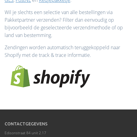
GLS
,
PostNL
en
Redjepakketje
.
Wil je slechts een selectie van alle bestellingen via
Pakketpartner verzenden? Filter dan eenvoudig op
bijvoorbeeld de geselecteerde verzendmethode of op
land van bestemming.
Zendingen worden automatisch teruggekoppeld naar
Shopify met de track & trace informatie.
CONTACTGEGEVENS
Edisonstraat 84 unit 2.17