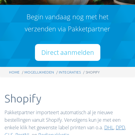
Begin vandaag nog met het
verzenden via Pakketpartner
Direct aanmelden
HOME
MOGELIJKHEDEN
INTEGRATIES
SHOPIFY
Shopify
Pakketpartner importeert automatisch al je nieuwe
bestellingen vanuit Shopify. Vervolgens kun je met een
enkele klik het gewenste label printen van o.a.
DHL
,
DPD
,