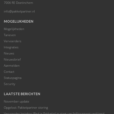
7006 RE Doetinchem
info@pakketpartner.nl
MOGELIJKHEDEN
Mogelijkheden
Tarieven
Vervoerders
Integraties
Nieuws
Nieuwsbrief
Aanmelden
Contact
Statuspagina
Security
LAATSTE BERICHTEN
November update
Opgelost: Pakketpartner storing
Vervoerder Instabox (Red je Pakketje) in staat van faillissement verklaard