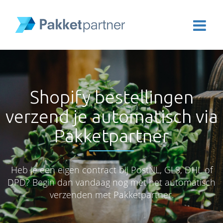
Shopify bestellingen
verzend je automatisch via
Pakketpartner
Heb je een eigen contract bij PostNL, GLS, DHL of
DPD? Begin dan vandaag nog met het automatisch
verzenden met Pakketpartner.