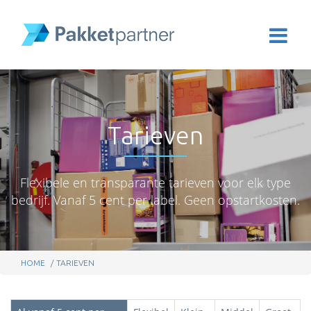
Tarieven
Flexibele en transparante tarieven voor elk type
bedrijf. Vanaf 5 cent per label. Geen opstartkosten.
HOME
TARIEVEN