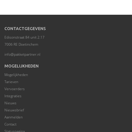
CONTACTGEGEVENS
Edisonstraat 84 unit 2.17
7006 RE Doetinchem
info@pakketpartner.nl
MOGELIJKHEDEN
Mogelijkheden
Tarieven
Vervoerders
Integraties
Nieuws
Nieuwsbrief
Aanmelden
Contact
Statuspagina