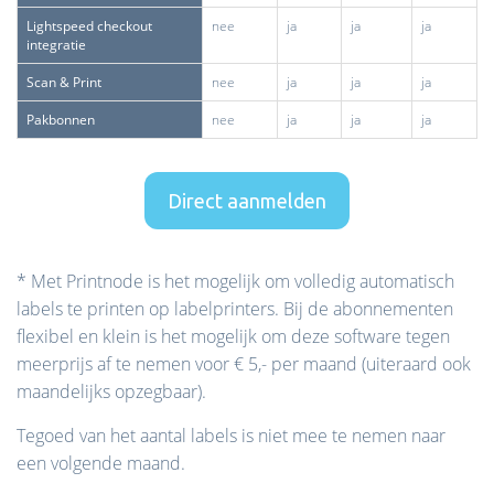
Lightspeed checkout
nee
ja
ja
ja
integratie
Scan & Print
nee
ja
ja
ja
Pakbonnen
nee
ja
ja
ja
Direct aanmelden
* Met Printnode is het mogelijk om volledig automatisch
labels te printen op labelprinters. Bij de abonnementen
flexibel en klein is het mogelijk om deze software tegen
meerprijs af te nemen voor € 5,- per maand (uiteraard ook
maandelijks opzegbaar).
Tegoed van het aantal labels is niet mee te nemen naar
een volgende maand.