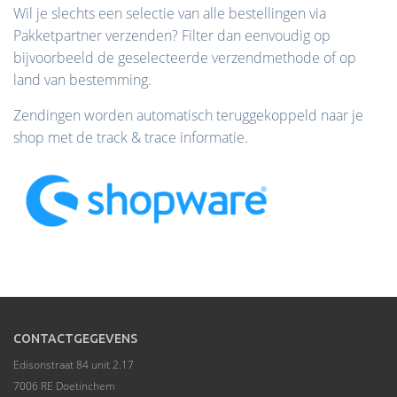
Wil je slechts een selectie van alle bestellingen via
Pakketpartner verzenden? Filter dan eenvoudig op
bijvoorbeeld de geselecteerde verzendmethode of op
land van bestemming.
Zendingen worden automatisch teruggekoppeld naar je
shop met de track & trace informatie.
CONTACTGEGEVENS
Edisonstraat 84 unit 2.17
7006 RE Doetinchem